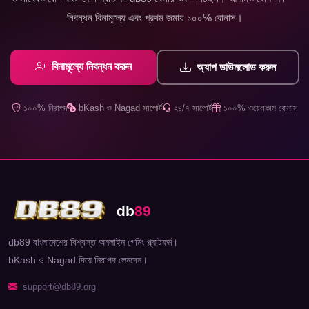
নিবন্ধন বিনামূল্যে এবং প্রথম জমায় ১০০% বোনাস।
বিনামূল্যে নিবন্ধন করুন
অ্যাপ ডাউনলোড করুন
১০০% নিরাপদ
bKash ও Nagad সাপোর্ট
২৪/৭ সাপোর্ট
১০০% ওয়েলকাম বোনাস
db
89
db89 বাংলাদেশের বিশ্বস্ত অনলাইন গেমিং প্ল্যাটফর্ম।
bKash ও Nagad দিয়ে নিরাপদ লেনদেন।
support@db89.org