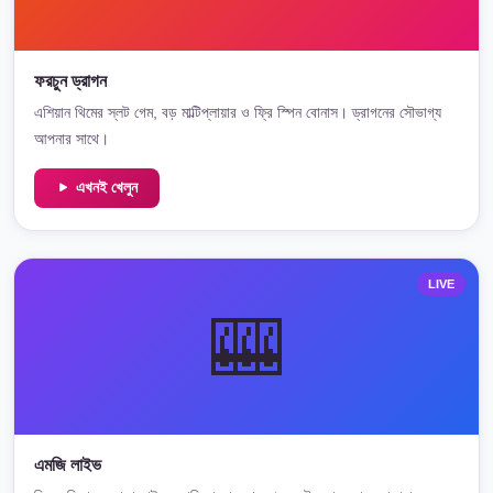
ফরচুন ড্রাগন
এশিয়ান থিমের স্লট গেম, বড় মাল্টিপ্লায়ার ও ফ্রি স্পিন বোনাস। ড্রাগনের সৌভাগ্য
আপনার সাথে।
এখনই খেলুন
LIVE
🎰
এমজি লাইভ