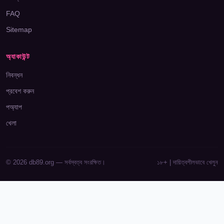
FAQ
Sitemap
অ্যাকাউন্ট
নিবন্ধন
প্রবেশ করুন
পঅ্যাপ
খেলা
© 2026 db89.org — সর্বস্বত্ব সংরক্ষিত।
১৮+ | দায়িত্বশীলভাবে খেলুন