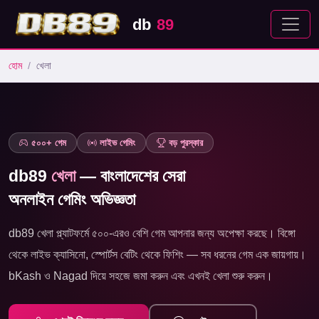
db
89
হোম
খেলা
৫০০+ গেম
লাইভ গেমিং
বড় পুরস্কার
db89
খেলা
— বাংলাদেশের সেরা
অনলাইন গেমিং অভিজ্ঞতা
db89 খেলা প্ল্যাটফর্মে ৫০০-এরও বেশি গেম আপনার জন্য অপেক্ষা করছে। বিঙ্গো
থেকে লাইভ ক্যাসিনো, স্পোর্টস বেটিং থেকে ফিশিং — সব ধরনের গেম এক জায়গায়।
bKash ও Nagad দিয়ে সহজে জমা করুন এবং এখনই খেলা শুরু করুন।