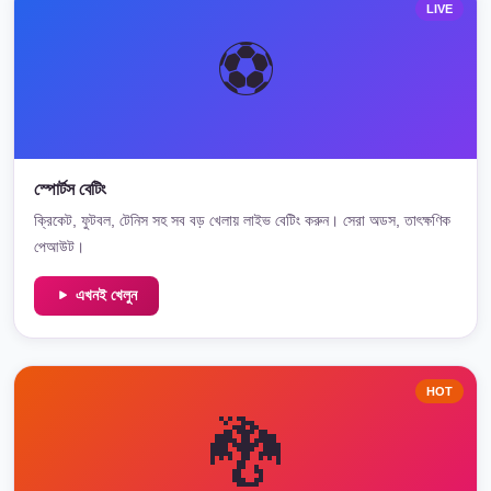
LIVE
⚽
স্পোর্টস বেটিং
ক্রিকেট, ফুটবল, টেনিস সহ সব বড় খেলায় লাইভ বেটিং করুন। সেরা অডস, তাৎক্ষণিক
পেআউট।
এখনই খেলুন
HOT
🐉